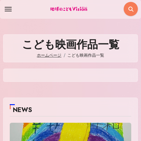
コ
ン
テ
ン
ツ
こども映画作品一覧
に
ホームページ
こども映画作品一覧
ス
キ
ッ
プ
NEWS