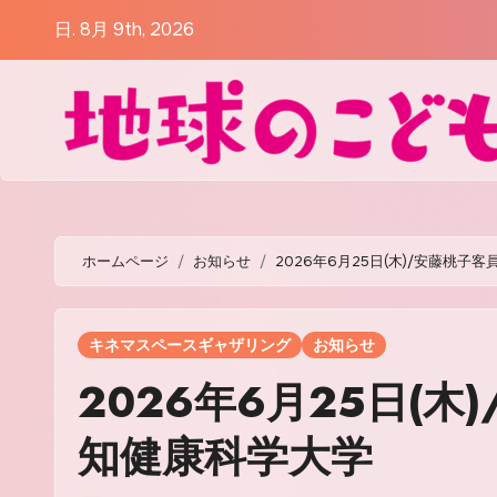
コ
日. 8月 9th, 2026
ン
テ
ン
ツ
に
ス
キ
ッ
ホームページ
お知らせ
2026年6月25日(木)/安藤桃
プ
キネマスペースギャザリング
お知らせ
2026年6月25日(
知健康科学大学