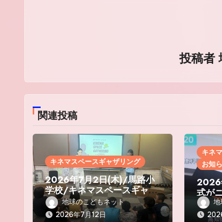
ー
シ
ョ
投稿者
ン
関連投稿
キネ
キネマスペースギャザリング
お知
2026年7月2日(木)/馬路小
202
学校/キネマスペースギャザ
式が
リング
た！/
地球のこどもネット
地
知新
2026年7月12日
20