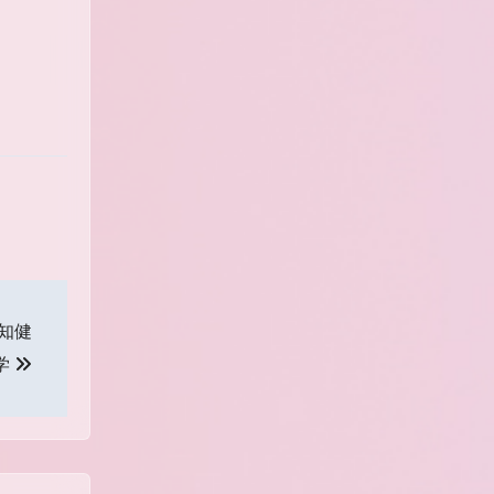
高知健
学