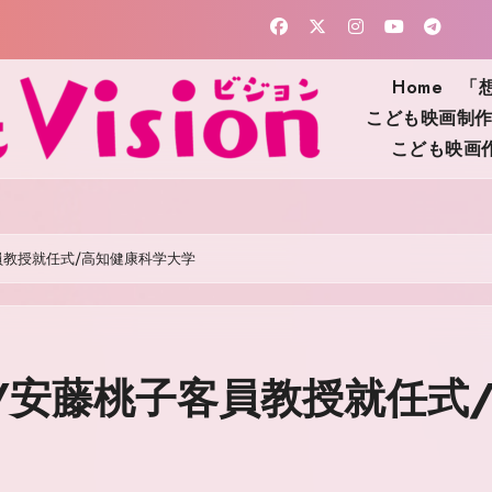
Home
「
こども映画制
こども映画
子客員教授就任式/高知健康科学大学
木)/安藤桃子客員教授就任式