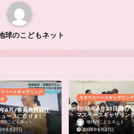
地球のこどもネット
マスペースギャザリング
キネマスペースギャザリング
らせ
2026年6月25日(木)/
6年6月/客員教授就任
マスペースギャザリング
ニュースになりまし
知健康科学大学
KUTVテレビ高知・高
球のこどもネット
地球のこどもネット
聞
26年6月27日
2026年6月27日