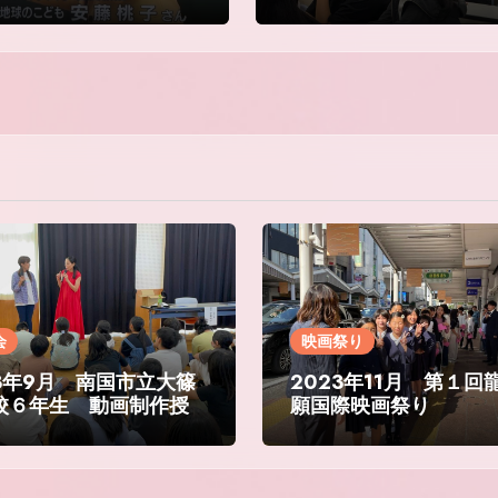
会
映画祭り
23年9月 南国市立大篠
2023年11月 第１回
校６年生 動画制作授
願国際映画祭り