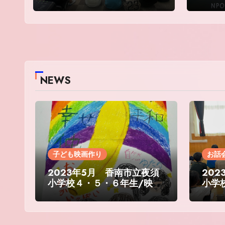
NEWS
子ども映画作り
お話
2023年5月 香南市立夜須
20
小学校４・５・６年生/映画
小学
制作ワークショップ
業