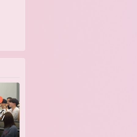
キネ
/高